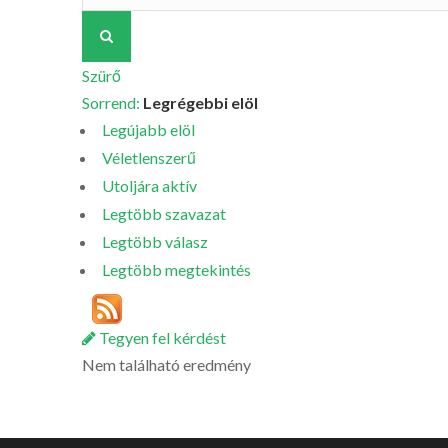
Szürő
Sorrend:
Legrégebbi elöl
Legújabb elöl
Véletlenszerű
Utoljára aktív
Legtöbb szavazat
Legtöbb válasz
Legtöbb megtekintés
Tegyen fel kérdést
Nem található eredmény