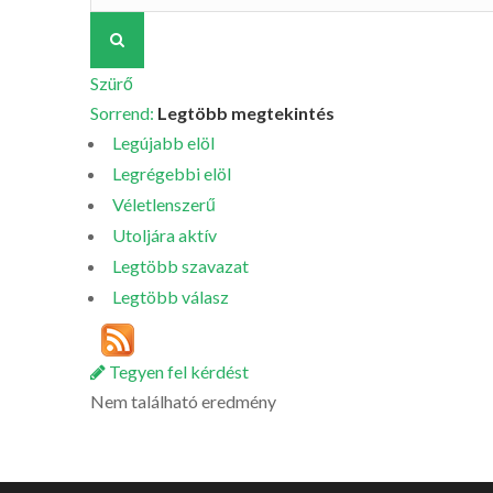
Szürő
Sorrend:
Legtöbb megtekintés
Legújabb elöl
Legrégebbi elöl
Véletlenszerű
Utoljára aktív
Legtöbb szavazat
Legtöbb válasz
Tegyen fel kérdést
Nem található eredmény