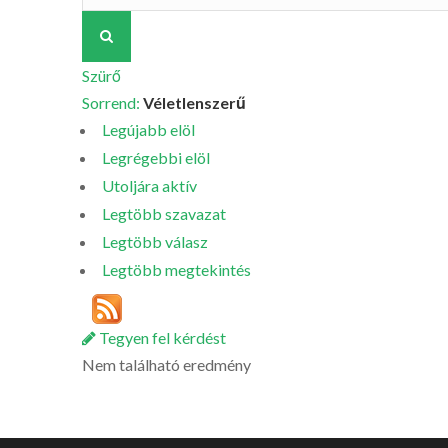
Szürő
Sorrend:
Véletlenszerű
Legújabb elöl
Legrégebbi elöl
Utoljára aktív
Legtöbb szavazat
Legtöbb válasz
Legtöbb megtekintés
Tegyen fel kérdést
Nem található eredmény