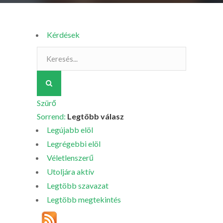
Kérdések
Szürő
Sorrend:
Legtöbb válasz
Legújabb elöl
Legrégebbi elöl
Véletlenszerű
Utoljára aktív
Legtöbb szavazat
Legtöbb megtekintés