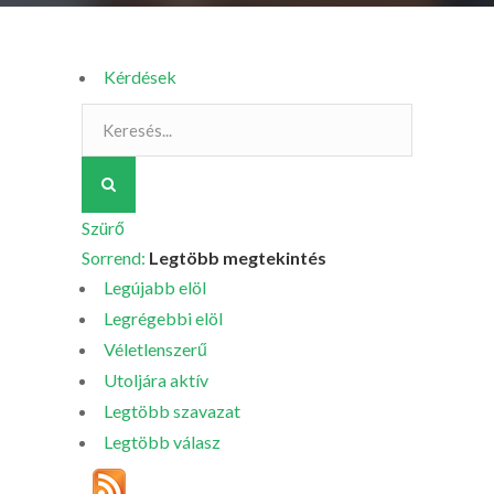
Kérdések
Szürő
Sorrend:
Legtöbb megtekintés
Legújabb elöl
Legrégebbi elöl
Véletlenszerű
Utoljára aktív
Legtöbb szavazat
Legtöbb válasz