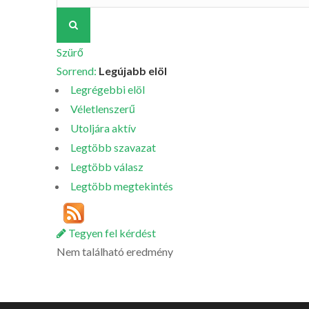
Szürő
Sorrend:
Legújabb elöl
Legrégebbi elöl
Véletlenszerű
Utoljára aktív
Legtöbb szavazat
Legtöbb válasz
Legtöbb megtekintés
Tegyen fel kérdést
Nem található eredmény