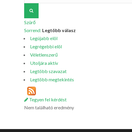
Szürő
Sorrend:
Legtöbb válasz
Legújabb elöl
Legrégebbi elöl
Véletlenszerű
Utoljára aktív
Legtöbb szavazat
Legtöbb megtekintés
Tegyen fel kérdést
Nem található eredmény