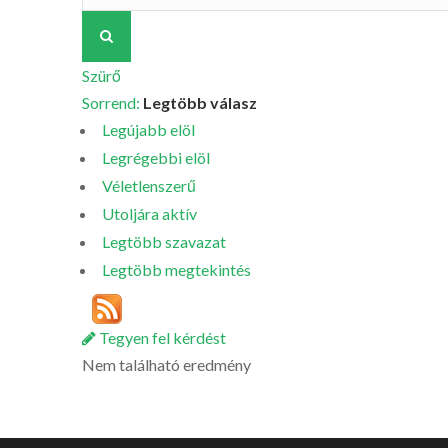
Szürő
Sorrend:
Legtöbb válasz
Legújabb elöl
Legrégebbi elöl
Véletlenszerű
Utoljára aktív
Legtöbb szavazat
Legtöbb megtekintés
Tegyen fel kérdést
Nem található eredmény