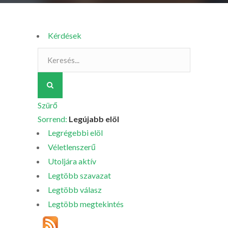
Kérdések
Szürő
Sorrend:
Legújabb elöl
Legrégebbi elöl
Véletlenszerű
Utoljára aktív
Legtöbb szavazat
Legtöbb válasz
Legtöbb megtekintés