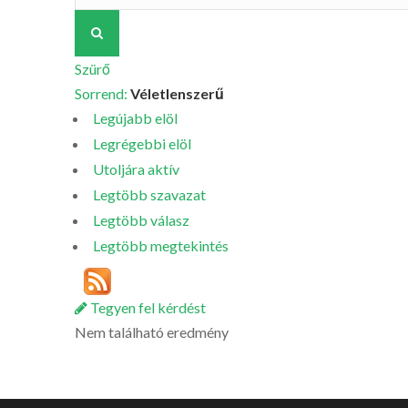
Szürő
Sorrend:
Véletlenszerű
Legújabb elöl
Legrégebbi elöl
Utoljára aktív
Legtöbb szavazat
Legtöbb válasz
Legtöbb megtekintés
Tegyen fel kérdést
Nem található eredmény