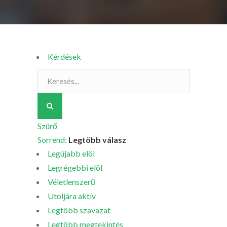
Kérdések
Szürő
Sorrend:
Legtöbb válasz
Legújabb elöl
Legrégebbi elöl
Véletlenszerű
Utoljára aktív
Legtöbb szavazat
Legtöbb megtekintés