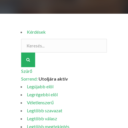
Kérdések
Szürő
Sorrend:
Utoljára aktív
Legújabb elöl
Legrégebbi elöl
Véletlenszerű
Legtöbb szavazat
Legtöbb válasz
Legtöbb megtekintés