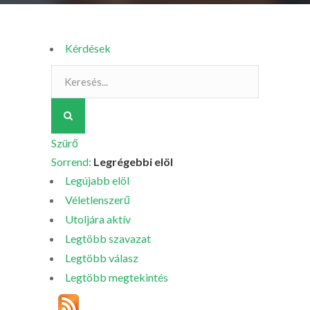
Kérdések
Szürő
Sorrend:
Legrégebbi elöl
Legújabb elöl
Véletlenszerű
Utoljára aktív
Legtöbb szavazat
Legtöbb válasz
Legtöbb megtekintés