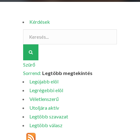
Kérdések
Szürő
Sorrend:
Legtöbb megtekintés
Legújabb elöl
Legrégebbi elöl
Véletlenszerű
Utoljára aktív
Legtöbb szavazat
Legtöbb válasz