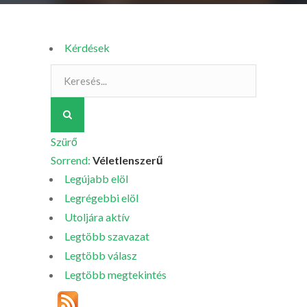
Kérdések
Szürő
Sorrend:
Véletlenszerű
Legújabb elöl
Legrégebbi elöl
Utoljára aktív
Legtöbb szavazat
Legtöbb válasz
Legtöbb megtekintés