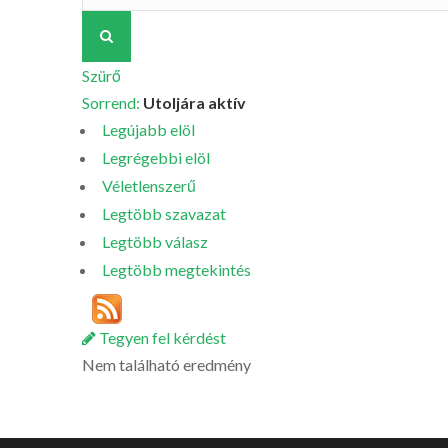
Szürő
Sorrend:
Utoljára aktív
Legújabb elöl
Legrégebbi elöl
Véletlenszerű
Legtöbb szavazat
Legtöbb válasz
Legtöbb megtekintés
Tegyen fel kérdést
Nem található eredmény