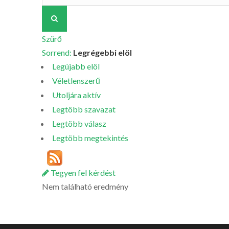
Szürő
Sorrend:
Legrégebbi elöl
Legújabb elöl
Véletlenszerű
Utoljára aktív
Legtöbb szavazat
Legtöbb válasz
Legtöbb megtekintés
Tegyen fel kérdést
Nem található eredmény