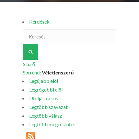
Kérdések
Szürő
Sorrend:
Véletlenszerű
Legújabb elöl
Legrégebbi elöl
Utoljára aktív
Legtöbb szavazat
Legtöbb válasz
Legtöbb megtekintés