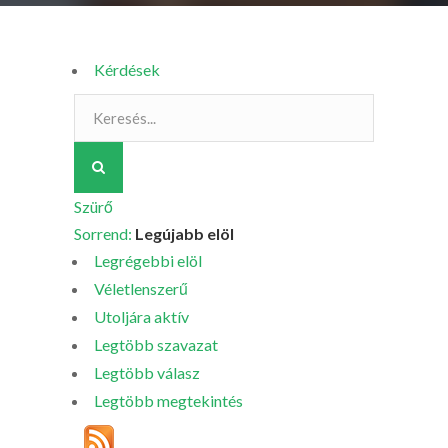
Kérdések
Szürő
Sorrend:
Legújabb elöl
Legrégebbi elöl
Véletlenszerű
Utoljára aktív
Legtöbb szavazat
Legtöbb válasz
Legtöbb megtekintés