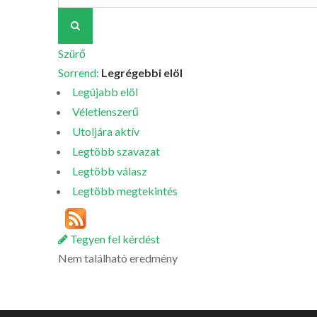
Szürő
Sorrend:
Legrégebbi elöl
Legújabb elöl
Véletlenszerű
Utoljára aktív
Legtöbb szavazat
Legtöbb válasz
Legtöbb megtekintés
Tegyen fel kérdést
Nem található eredmény