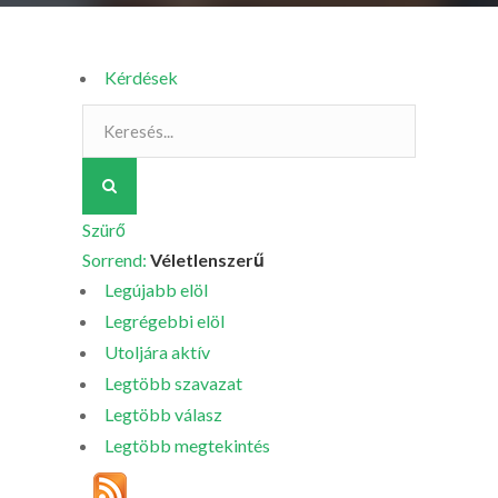
Kérdések
Szürő
Sorrend:
Véletlenszerű
Legújabb elöl
Legrégebbi elöl
Utoljára aktív
Legtöbb szavazat
Legtöbb válasz
Legtöbb megtekintés