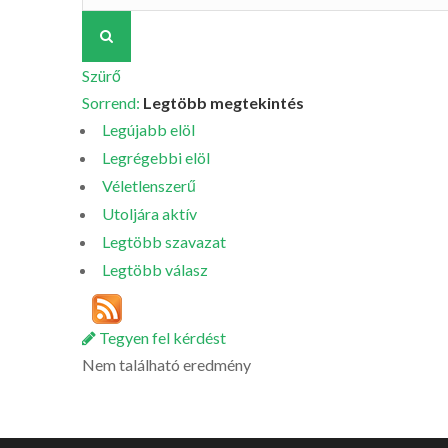
Szürő
Sorrend:
Legtöbb megtekintés
Legújabb elöl
Legrégebbi elöl
Véletlenszerű
Utoljára aktív
Legtöbb szavazat
Legtöbb válasz
Tegyen fel kérdést
Nem található eredmény