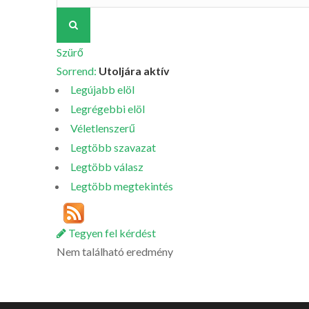
Szürő
Sorrend:
Utoljára aktív
Legújabb elöl
Legrégebbi elöl
Véletlenszerű
Legtöbb szavazat
Legtöbb válasz
Legtöbb megtekintés
Tegyen fel kérdést
Nem található eredmény