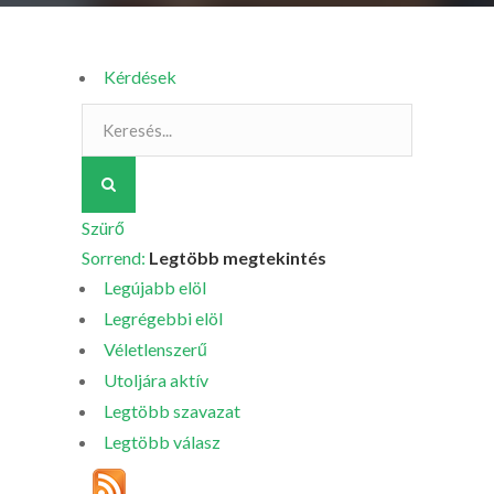
Kérdések
Szürő
Sorrend:
Legtöbb megtekintés
Legújabb elöl
Legrégebbi elöl
Véletlenszerű
Utoljára aktív
Legtöbb szavazat
Legtöbb válasz