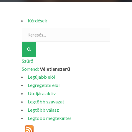
Kérdések
Szürő
Sorrend:
Véletlenszerű
Legújabb elöl
Legrégebbi elöl
Utoljára aktív
Legtöbb szavazat
Legtöbb válasz
Legtöbb megtekintés