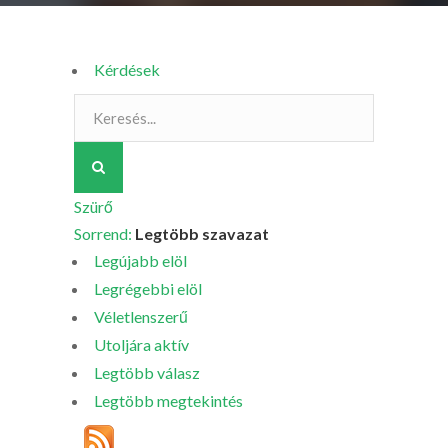
Kérdések
Szürő
Sorrend:
Legtöbb szavazat
Legújabb elöl
Legrégebbi elöl
Véletlenszerű
Utoljára aktív
Legtöbb válasz
Legtöbb megtekintés