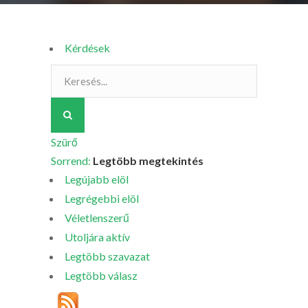
Kérdések
Szürő
Sorrend:
Legtöbb megtekintés
Legújabb elöl
Legrégebbi elöl
Véletlenszerű
Utoljára aktív
Legtöbb szavazat
Legtöbb válasz