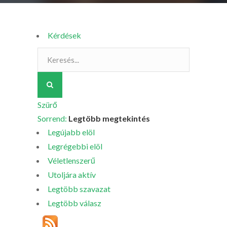
Kérdések
Szürő
Sorrend:
Legtöbb megtekintés
Legújabb elöl
Legrégebbi elöl
Véletlenszerű
Utoljára aktív
Legtöbb szavazat
Legtöbb válasz