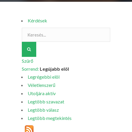
Kérdések
Szürő
Sorrend:
Legújabb elöl
Legrégebbi elöl
Véletlenszerű
Utoljára aktív
Legtöbb szavazat
Legtöbb válasz
Legtöbb megtekintés