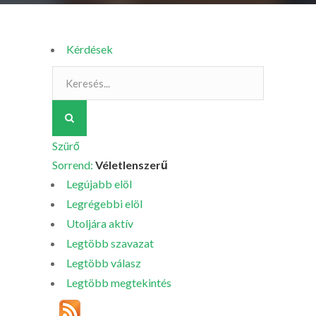
Kérdések
Szürő
Sorrend:
Véletlenszerű
Legújabb elöl
Legrégebbi elöl
Utoljára aktív
Legtöbb szavazat
Legtöbb válasz
Legtöbb megtekintés