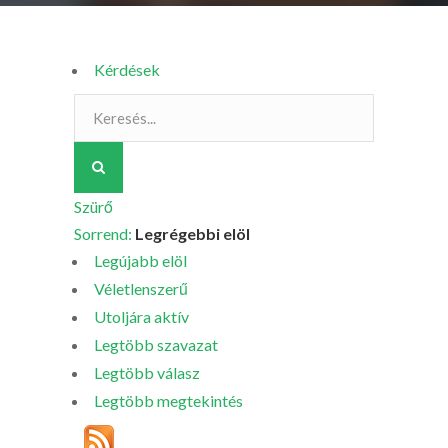
Kérdések
Szürő
Sorrend:
Legrégebbi elöl
Legújabb elöl
Véletlenszerű
Utoljára aktív
Legtöbb szavazat
Legtöbb válasz
Legtöbb megtekintés