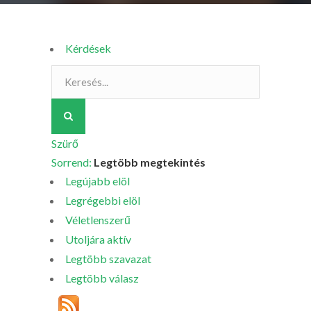
Kérdések
Szürő
Sorrend:
Legtöbb megtekintés
Legújabb elöl
Legrégebbi elöl
Véletlenszerű
Utoljára aktív
Legtöbb szavazat
Legtöbb válasz