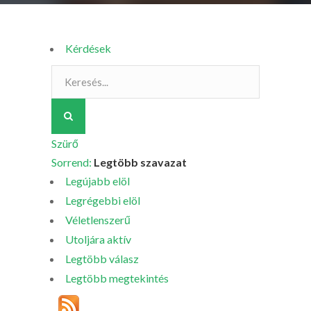
Kérdések
Szürő
Sorrend:
Legtöbb szavazat
Legújabb elöl
Legrégebbi elöl
Véletlenszerű
Utoljára aktív
Legtöbb válasz
Legtöbb megtekintés