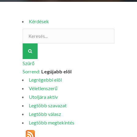
Kérdések
Szürő
Sorrend:
Legújabb elöl
Legrégebbi elöl
Véletlenszerű
Utoljára aktív
Legtöbb szavazat
Legtöbb válasz
Legtöbb megtekintés