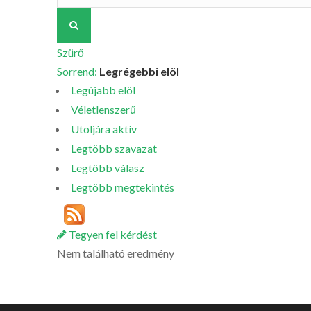
Szürő
Sorrend:
Legrégebbi elöl
Legújabb elöl
Véletlenszerű
Utoljára aktív
Legtöbb szavazat
Legtöbb válasz
Legtöbb megtekintés
Tegyen fel kérdést
Nem található eredmény