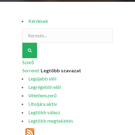
Kérdések
Szürő
Sorrend:
Legtöbb szavazat
Legújabb elöl
Legrégebbi elöl
Véletlenszerű
Utoljára aktív
Legtöbb válasz
Legtöbb megtekintés