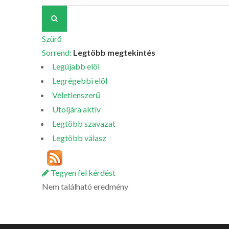
Szürő
Sorrend:
Legtöbb megtekintés
Legújabb elöl
Legrégebbi elöl
Véletlenszerű
Utoljára aktív
Legtöbb szavazat
Legtöbb válasz
Tegyen fel kérdést
Nem található eredmény