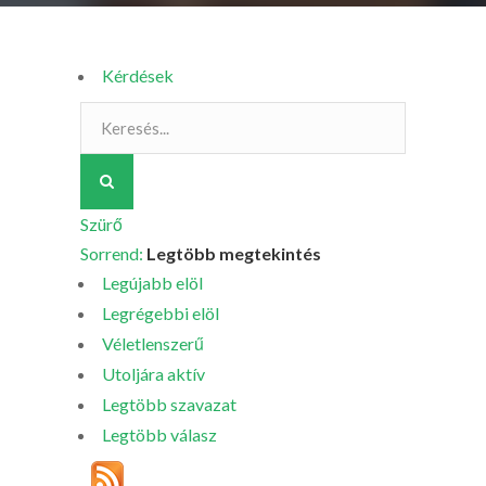
Kérdések
Szürő
Sorrend:
Legtöbb megtekintés
Legújabb elöl
Legrégebbi elöl
Véletlenszerű
Utoljára aktív
Legtöbb szavazat
Legtöbb válasz