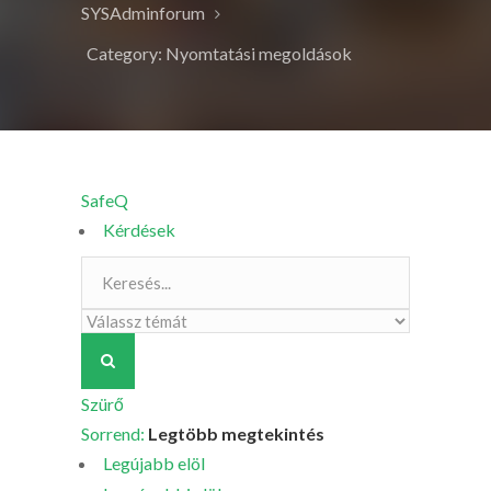
SYSAdminforum
Category: Nyomtatási megoldások
SafeQ
Kérdések
Szürő
Sorrend:
Legtöbb megtekintés
Legújabb elöl