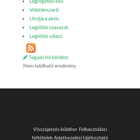
Legrégebbi elöl
Véletlenszerű
Utoljára aktív
Legtöbb szavazat
Legtöbb válasz
Tegyen fel kérdést
Nem található eredmény
Visszajelzés küldése
Felhasználási
feltételek
Adatkezelési tájékoztató