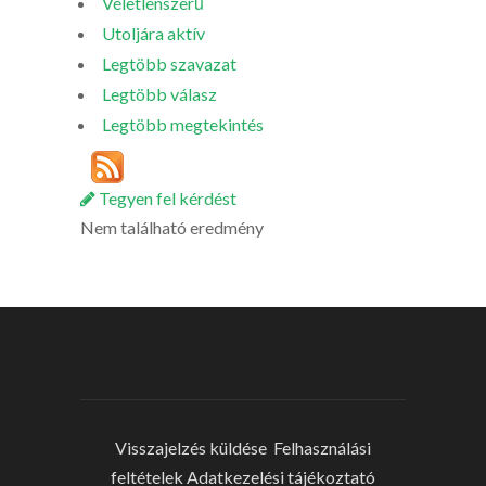
Véletlenszerű
Utoljára aktív
Legtöbb szavazat
Legtöbb válasz
Legtöbb megtekintés
Tegyen fel kérdést
Nem található eredmény
Visszajelzés küldése
Felhasználási
feltételek
Adatkezelési tájékoztató