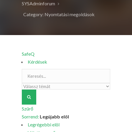
SYSAdminforum
Category: Nyomtatási megoldások
SafeQ
Kérdések
Szürő
Sorrend:
Legújabb elöl
Legrégebbi elöl