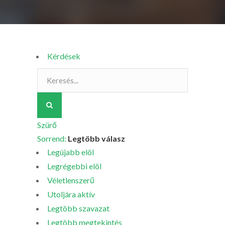
Kérdések
Szürő
Sorrend:
Legtöbb válasz
Legújabb elöl
Legrégebbi elöl
Véletlenszerű
Utoljára aktív
Legtöbb szavazat
Legtöbb megtekintés