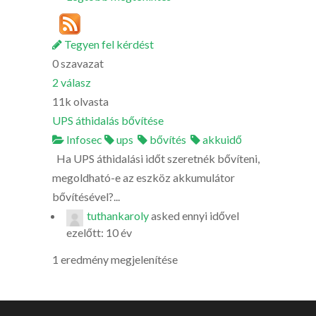
Tegyen fel kérdést
0
szavazat
2
válasz
11k
olvasta
UPS áthidalás bővítése
Infosec
ups
bővítés
akkuidő
Ha UPS áthidalási időt szeretnék bővíteni,
megoldható-e az eszköz akkumulátor
bővítésével?...
tuthankaroly
asked
ennyi idővel
ezelőtt: 10 év
1 eredmény megjelenítése