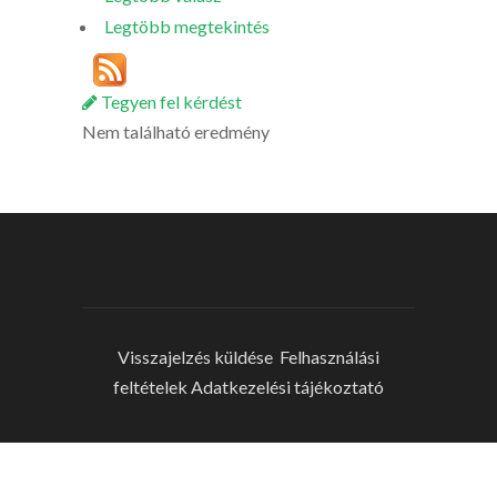
Legtöbb megtekintés
Tegyen fel kérdést
Nem található eredmény
Visszajelzés küldése
Felhasználási
feltételek
Adatkezelési tájékoztató