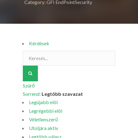
Category: GFI EndPointSecurity
Kérdések
Szürő
Sorrend:
Legtöbb szavazat
Legújabb elöl
Legrégebbi elöl
Véletlenszerű
Utoljára aktív
Legtöbb válasz