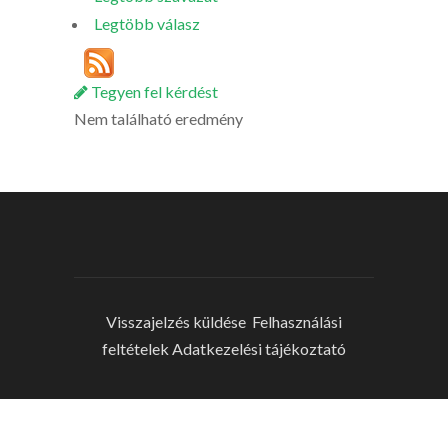
Legtöbb válasz
Tegyen fel kérdést
Nem található eredmény
Visszajelzés küldése
Felhasználási
feltételek
Adatkezelési tájékoztató