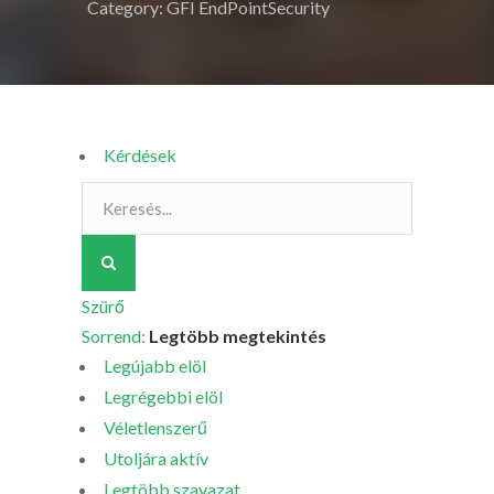
Category: GFI EndPointSecurity
Kérdések
Szürő
Sorrend:
Legtöbb megtekintés
Legújabb elöl
Legrégebbi elöl
Véletlenszerű
Utoljára aktív
Legtöbb szavazat