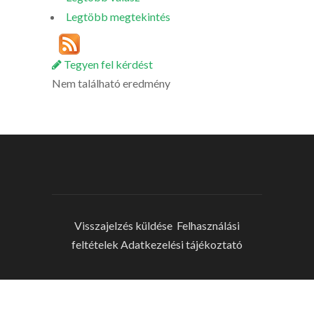
Legtöbb megtekintés
Tegyen fel kérdést
Nem található eredmény
Visszajelzés küldése
Felhasználási
feltételek
Adatkezelési tájékoztató