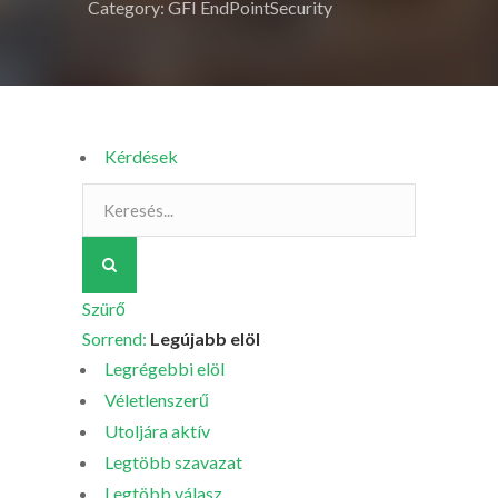
Category: GFI EndPointSecurity
Kérdések
Szürő
Sorrend:
Legújabb elöl
Legrégebbi elöl
Véletlenszerű
Utoljára aktív
Legtöbb szavazat
Legtöbb válasz