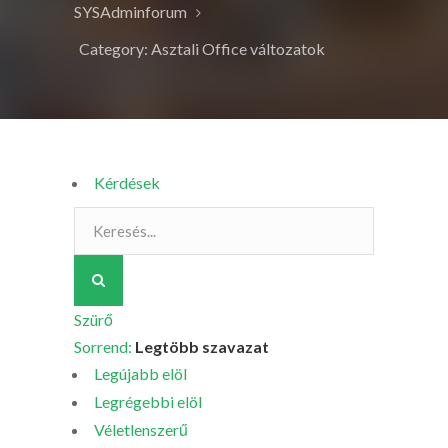
SYSAdminforum
Category: Asztali Office változatok
Kérdések
Szürő
Sorrend:
Legtöbb szavazat
Legújabb elöl
Legrégebbi elöl
Véletlenszerű