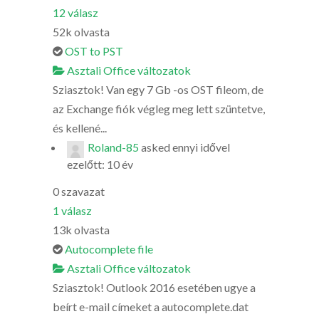
12
válasz
52k
olvasta
OST to PST
Asztali Office változatok
Sziasztok! Van egy 7 Gb -os OST fileom, de
az Exchange fiók végleg meg lett szüntetve,
és kellené...
Roland-85
asked
ennyi idővel
ezelőtt: 10 év
0
szavazat
1
válasz
13k
olvasta
Autocomplete file
Asztali Office változatok
Sziasztok! Outlook 2016 esetében ugye a
beírt e-mail címeket a autocomplete.dat