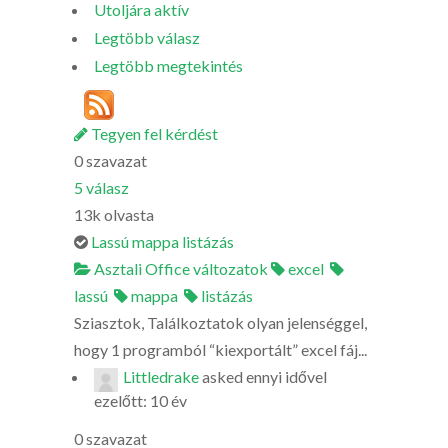
Utoljára aktív
Legtöbb válasz
Legtöbb megtekintés
Tegyen fel kérdést
0
szavazat
5
válasz
13k
olvasta
Lassú mappa listázás
Asztali Office változatok
excel
lassú
mappa
listázás
Sziasztok, Találkoztatok olyan jelenséggel,
hogy 1 programból “kiexportált” excel fáj...
Littledrake
asked
ennyi idővel
ezelőtt: 10 év
0
szavazat