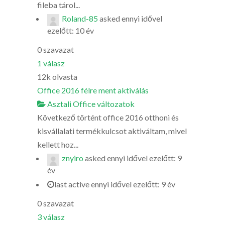
fileba tárol...
Roland-85
asked
ennyi idővel
ezelőtt: 10 év
0
szavazat
1
válasz
12k
olvasta
Office 2016 félre ment aktiválás
Asztali Office változatok
Következő történt office 2016 otthoni és
kisvállalati termékkulcsot aktiváltam, mivel
kellett hoz...
znyiro
asked
ennyi idővel ezelőtt: 9
év
last active ennyi idővel ezelőtt: 9 év
0
szavazat
3
válasz