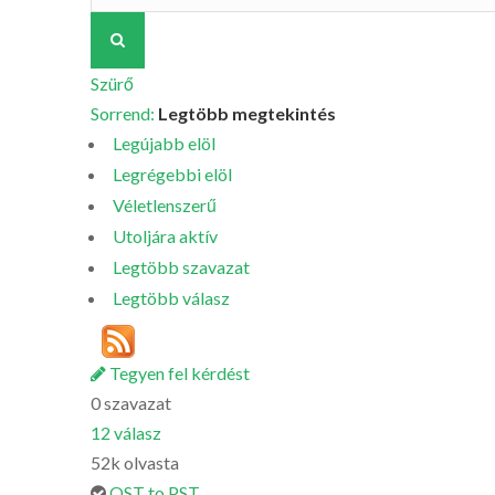
Szürő
Sorrend:
Legtöbb megtekintés
Legújabb elöl
Legrégebbi elöl
Véletlenszerű
Utoljára aktív
Legtöbb szavazat
Legtöbb válasz
Tegyen fel kérdést
0
szavazat
12
válasz
52k
olvasta
OST to PST