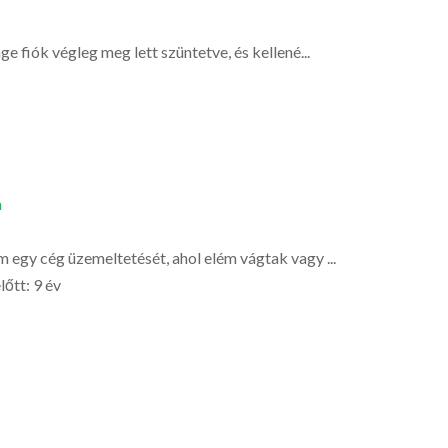
 fiók végleg meg lett szüntetve, és kellené...
a
egy cég üzemeltetését, ahol elém vágtak vagy ...
lőtt: 9 év