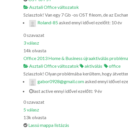
Asztali Office változatok
Sziasztok! Van egy 7 Gb -os OST fileom, de az Exchange
Roland-85
asked
ennyi idővel ezelőtt: 10 év
0
szavazat
3
válasz
14k
olvasta
Office 2013 Home & Business újraaktiválás problém
Asztali Office változatok
aktiválás
office
Sziasztok! Olyan problémába kerültem, hogy átvettem 
gabor0928@gmail.com
asked
ennyi idővel eze
last active ennyi idővel ezelőtt: 9 év
0
szavazat
5
válasz
13k
olvasta
Lassú mappa listázás