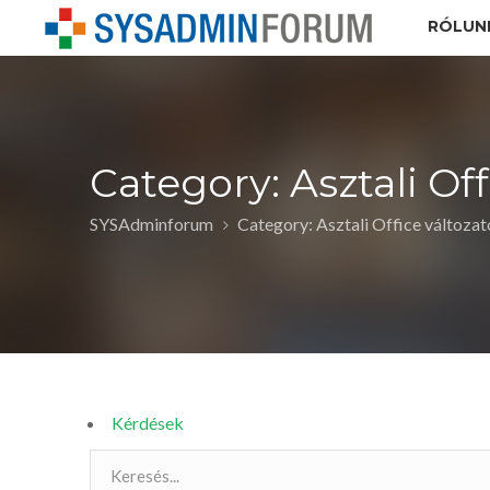
RÓLUN
Category: Asztali Of
SYSAdminforum
Category: Asztali Office változa
Kérdések