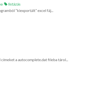
pa
listázás
gramból “kiexportált” excel fáj...
címeket a autocomplete.dat fileba tárol...