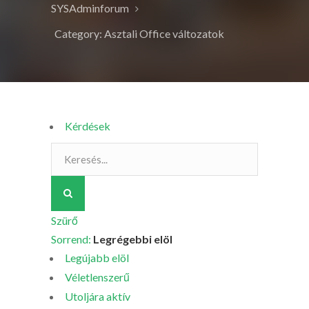
SYSAdminforum
Category: Asztali Office változatok
Kérdések
Szürő
Sorrend:
Legrégebbi elöl
Legújabb elöl
Véletlenszerű
Utoljára aktív