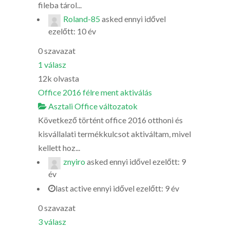
fileba tárol...
Roland-85
asked
ennyi idővel
ezelőtt: 10 év
0
szavazat
1
válasz
12k
olvasta
Office 2016 félre ment aktiválás
Asztali Office változatok
Következő történt office 2016 otthoni és
kisvállalati termékkulcsot aktiváltam, mivel
kellett hoz...
znyiro
asked
ennyi idővel ezelőtt: 9
év
last active ennyi idővel ezelőtt: 9 év
0
szavazat
3
válasz