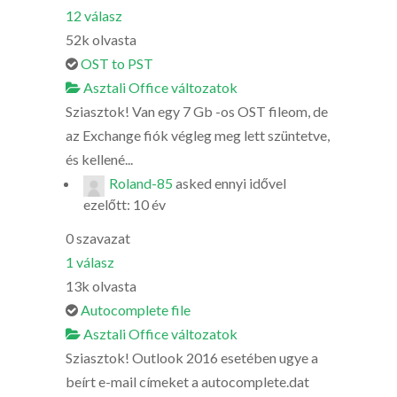
12
válasz
52k
olvasta
OST to PST
Asztali Office változatok
Sziasztok! Van egy 7 Gb -os OST fileom, de
az Exchange fiók végleg meg lett szüntetve,
és kellené...
Roland-85
asked
ennyi idővel
ezelőtt: 10 év
0
szavazat
1
válasz
13k
olvasta
Autocomplete file
Asztali Office változatok
Sziasztok! Outlook 2016 esetében ugye a
beírt e-mail címeket a autocomplete.dat