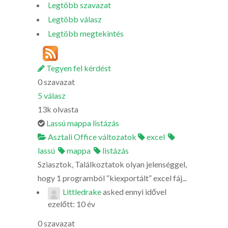
Legtöbb szavazat
Legtöbb válasz
Legtöbb megtekintés
Tegyen fel kérdést
0
szavazat
5
válasz
13k
olvasta
Lassú mappa listázás
Asztali Office változatok
excel
lassú
mappa
listázás
Sziasztok, Találkoztatok olyan jelenséggel,
hogy 1 programból “kiexportált” excel fáj...
Littledrake
asked
ennyi idővel
ezelőtt: 10 év
0
szavazat