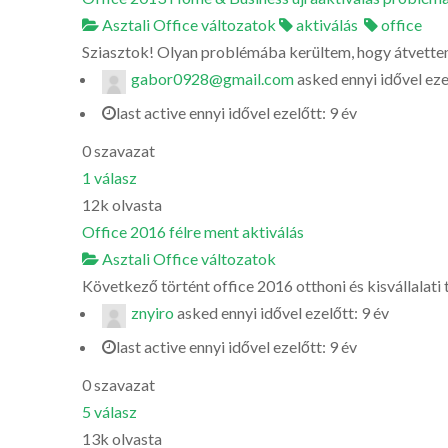
Asztali Office változatok
aktiválás
office
Sziasztok! Olyan problémába kerültem, hogy átvettem 
gabor0928@gmail.com
asked
ennyi idővel eze
last active ennyi idővel ezelőtt: 9 év
0
szavazat
1
válasz
12k
olvasta
Office 2016 félre ment aktiválás
Asztali Office változatok
Következő történt office 2016 otthoni és kisvállalati 
znyiro
asked
ennyi idővel ezelőtt: 9 év
last active ennyi idővel ezelőtt: 9 év
0
szavazat
5
válasz
13k
olvasta