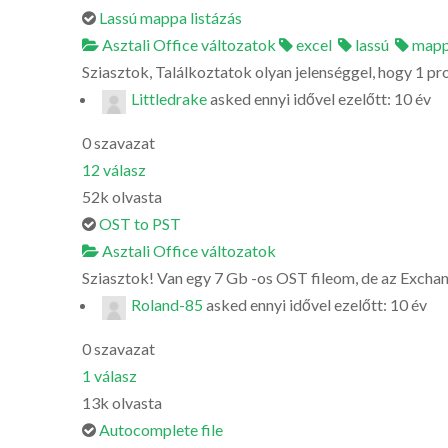
Lassú mappa listázás
Asztali Office változatok
excel
lassú
map
Sziasztok, Találkoztatok olyan jelenséggel, hogy 1 pro
Littledrake
asked
ennyi idővel ezelőtt: 10 év
0
szavazat
12
válasz
52k
olvasta
OST to PST
Asztali Office változatok
Sziasztok! Van egy 7 Gb -os OST fileom, de az Exchange
Roland-85
asked
ennyi idővel ezelőtt: 10 év
0
szavazat
1
válasz
13k
olvasta
Autocomplete file