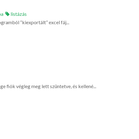
pa
listázás
gramból “kiexportált” excel fáj...
 fiók végleg meg lett szüntetve, és kellené...