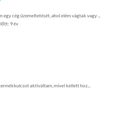
egy cég üzemeltetését, ahol elém vágtak vagy ...
lőtt: 9 év
termékkulcsot aktiváltam, mivel kellett hoz...