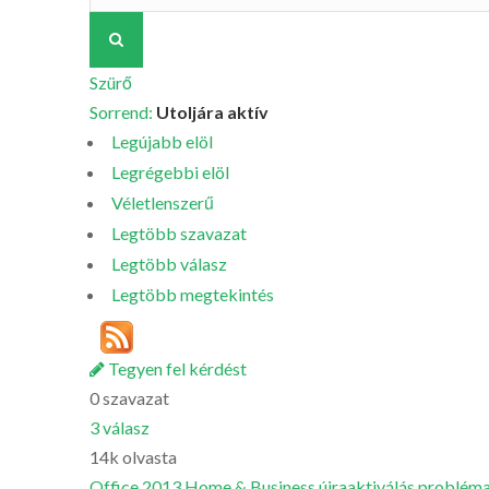
Szürő
Sorrend:
Utoljára aktív
Legújabb elöl
Legrégebbi elöl
Véletlenszerű
Legtöbb szavazat
Legtöbb válasz
Legtöbb megtekintés
Tegyen fel kérdést
0
szavazat
3
válasz
14k
olvasta
Office 2013 Home & Business újraaktiválás problém